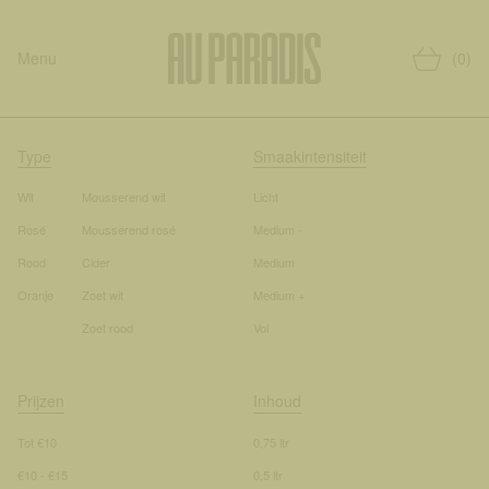
Menu
(0)
Type
Smaakintensiteit
Wit
Mousserend wit
Licht
Rosé
Mousserend rosé
Medium -
Rood
Cider
Medium
Oranje
Zoet wit
Medium +
Zoet rood
Vol
Prijzen
Inhoud
Tot €10
0,75 ltr
€10 - €15
0,5 ltr