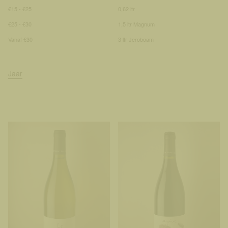
€15 - €25
0,62 ltr
€25 - €30
1,5 ltr Magnum
Vanaf €30
3 ltr Jeroboam
Jaar