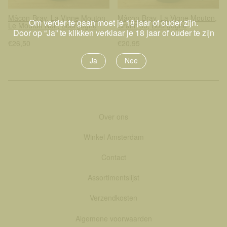
Mâcon-Bray, La Vigne Mouton,
Mâcon-Bray, La Vigne Mouton,
Om verder te gaan moet je 18 jaar of ouder zijn.
Le Mouton Noir, Bourgogne
Granit 35, Bourgogne
Door op “Ja” te klikken verklaar je 18 jaar of ouder te zijn
€26,50
€20,95
Ja
Nee
Over ons
Winkel Amsterdam
Contact
Assortimentslijst
Verzendkosten
Algemene voorwaarden