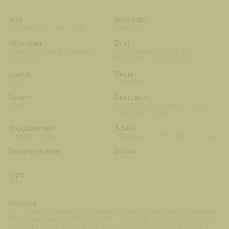
Huis
Appellatie
Domaine La Tour Vieille
Collioure
Wijnmaker
Druif
Vincent Cantié & Christine
65% Grenache Noir, 30%
Campadieu
Mourvèdre, 5% Carignan
Jaartal
Regio
2022
Roussillon
Bodem
Duurzaam
Lijsteen
Gemaakt met respect voor de
natuur en bodem.
Houdbaarheid
Advies
Minstens 8 jaar
Schenken op 16 graden Celsius.
Smaakintensiteit
Inhoud
Vol
0.75 ltr
Type
Rood
Methode
De stokken groeien op terrassen boven de baai van Collioure en
zijn geplant vanaf 1952 tot 1987. De bodem bestaat uit een laag
sediment boven diepe lagen schistes (lijsteen). Alles geschiedt