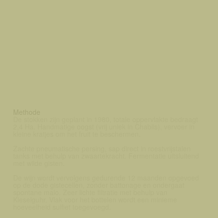
Methode
De stokken zijn geplant in 1980, totale oppervlakte bedraagt
2,4 Ha. Handmatige oogst (vrij uniek in Chablis), vervoer in
kleine kratjes om het fruit te beschermen.
Zachte pneumatische persing, sap direct in roestvrijstalen
tanks met behulp van zwaartekracht. Fermentatie uitsluitend
met wilde gisten.
De wijn wordt vervolgens gedurende 12 maanden opgevoed
op de dode gistecellen, zonder battonage en ondergaat
spontane malo. Zeer lichte filtratie met behulp van
Kieselguhr. Vlak voor het bottelen wordt een minieme
hoeveelheid sulfiet toegevoegd.