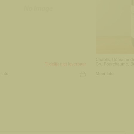
Chablis, Domaine de
Tijdelijk niet leverbaar
Cru Fourchaume, B
 info
Meer info