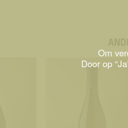
AND
Om verd
Door op “Ja”