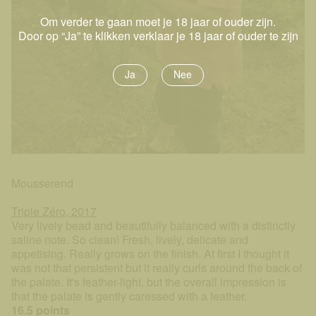
Om verder te gaan moet je 18 jaar of ouder zijn.
Door op “Ja” te klikken verklaar je 18 jaar of ouder te zijn
Ja
Nee
Mousserend
Triple Zéro, 2017
Very lively bead and beautifully balanced with a distinctly
saline note. So clean! Fresh, lively, delicate and
appetising. Really grows on the finish. At first I thought it
was not that persistent but it really curls around the back of
the palate. It's feather-light, but the overall impression is
that the palate is gently caressed with a feather.
16.5 points