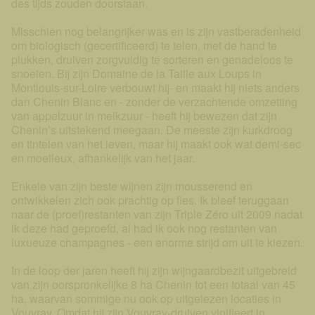
des tijds zouden doorstaan.
Misschien nog belangrijker was en is zijn vastberadenheid
om biologisch (gecertificeerd) te telen, met de hand te
plukken, druiven zorgvuldig te sorteren en genadeloos te
snoeien. Bij zijn Domaine de la Taille aux Loups in
Montlouis-sur-Loire verbouwt hij- en maakt hij niets anders
dan Chenin Blanc en - zonder de verzachtende omzetting
van appelzuur in melkzuur - heeft hij bewezen dat zijn
Chenin’s uitstekend meegaan. De meeste zijn kurkdroog
en tintelen van het leven, maar hij maakt ook wat demi-sec
en moelleux, afhankelijk van het jaar.
Enkele van zijn beste wijnen zijn mousserend en
ontwikkelen zich ook prachtig op fles. Ik bleef teruggaan
naar de (proef)restanten van zijn Triple Zéro uit 2009 nadat
ik deze had geproefd, al had ik ook nog restanten van
luxueuze champagnes - een enorme strijd om uit te kiezen.
In de loop der jaren heeft hij zijn wijngaardbezit uitgebreid
van zijn oorspronkelijke 8 ha Chenin tot een totaal van 45
ha, waarvan sommige nu ook op uitgelezen locaties in
Vouvray. Omdat hij zijn Vouvray-druiven vinifieert in