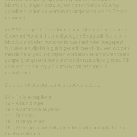
Montlouis, mogen deze wijnen niet onder de Vouvray-
appellatie vallen en worden ze simpelweg Vin de France
genoemd.
In 2002 voegde hij een domein van 14 ha toe, met alleen
Cabernet Franc in het nabijgelegen Bourgeuil. Net als in
Montlouis worden compromisloze methoden toegepast:
wijnstokken zijn biologisch gecertificeerd; druiven worden
met de hand geplukt; wijnen worden in eikenhouten vaten
gerijpt; gisting uitsluitend met lokale natuurlijke gisten. Elk
deel van de helling (de butte) wordt afzonderlijk
gevinifieerd.
De proefnotities dan, Jancis scoort als volgt:
20 – Truly exceptional
19 – A humdinger
18 – A cut above superior
17 – Superior
16 – Distinguished
15 – Average, a perfectly nice drink with no faults but not
much excitement