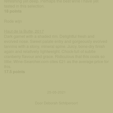
refreshing yet deep. Perhaps the best wine I have yet
tasted in this selection.
18 points
Rode wijn
Haut de la Butte, 2017
Dark garnet with a shaded rim. Delightful fresh and
evolved nose. Sweet palate entry and gorgeously evolved
tannins with a stony, mineral spine. Juicy, bone-dry finish
again and relatively lightweight. Chock-full of subtle
cranberry flavour and grace. Ridiculous that this costs so
little; Wine-Searcher.com cites £21 as the average price for
this.
17.5 points
25-05-2021
Door Deborah Schilperoort