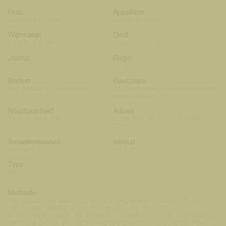
Huis
Appellatie
Domaine Pignier
Côtes du Jura
Wijnmaker
Druif
Familie Pignier
Chardonnay
Jaartal
Regio
2022
Jura
Bodem
Duurzaam
klei, lijsteen en kalkstenen.
Ja; Biologisch (en biodynamisch)
gecertificeerd.
Houdbaarheid
Advies
Tenminste 8 jaar.
Schenken op 10-12 graden
Celsius.
Smaakintensiteit
Inhoud
Medium
0.75 ltr
Type
Wit
Methode
De druiven zijn afkomstig van een wijngaard genaamd "à la
Percenette" die ligt in een kleine vallei die de rotsmuur
bij Montaigu inloopt. De wijngaard is beplant met de zogenaamde
"Melon à Queue Rouge", een oude Chardonnay variëteit. Alles