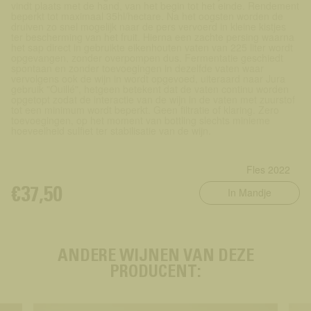
vindt plaats met de hand, van het begin tot het einde. Rendement
beperkt tot maximaal 35hl/hectare. Na het oogsten worden de
druiven zo snel mogelijk naar de pers vervoerd in kleine kistjes
ter bescherming van het fruit. Hierna een zachte persing waarna
het sap direct in gebruikte eikenhouten vaten van 225 liter wordt
opgevangen, zonder overpompen dus. Fermentatie geschiedt
spontaan en zonder toevoegingen in dezelfde vaten waar
vervolgens ook de wijn in wordt opgevoed, uiteraard naar Jura
gebruik "Ouillé", hetgeen betekent dat de vaten continu worden
opgetopt zodat de interactie van de wijn in de vaten met zuurstof
tot een minimum wordt beperkt. Geen filtratie of klaring. Zero
toevoegingen, op het moment van bottling slechts minieme
hoeveelheid sulfiet ter stabilisatie van de wijn.
In Mandje
€37,50
ANDERE WIJNEN VAN DEZE
PRODUCENT: